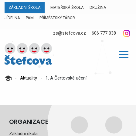
ZÁKLADNÍ ŠKOLA
MATEŘSKÁ ŠKOLA
DRUŽINA
JÍDELNA
PAM
PŘÍMĚSTSKÝ TÁBOR
zs@stefcova.cz
606 777 038
-
Aktuality
-
1. A Čertovské učení
ORGANIZACE
Základní škola