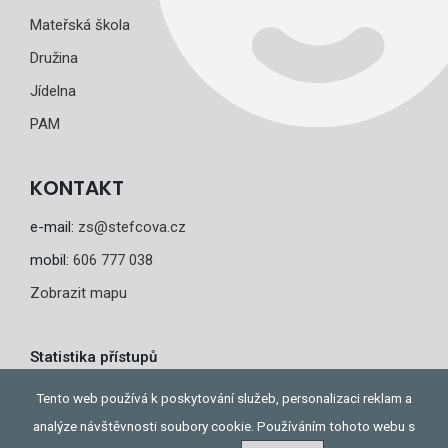
Mateřská škola
Družina
Jídelna
PAM
KONTAKT
e-mail:
zs@stefcova.cz
mobil:
606 777 038
Zobrazit mapu
Statistika přístupů
Dnes: 2
Tento web používá k poskytování služeb, personalizaci reklam a
Celkem: 430
analýze návštěvnosti soubory cookie. Používáním tohoto webu s