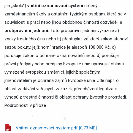
jen „škola“)
vnitřní oznamovací systém
určený
zaměstnancům školy a ostatním fyzickým osobám, které se v
souvislosti s prací nebo jinou obdobnou činností dozvěděli
o
protiprávním jednání.
Toto protiprávní jednání vykazuje a)
znaky trestného činu nebo b) přestupku, za který zákon stanoví
sazbu pokuty, jejíž horní hranice je alespoň 100 000 Kč, c)
porušuje zákon o ochraně oznamovatelů nebo d) porušuje
právní předpisy nebo předpisy Evropské unie upravující oblasti
vymezené evropskou směrnicí, jejichž společným
jmenovatelem je ochrana zájmů Evropské unie. Jde např. o
oblast zadávání veřejných zakázek, předcházení legalizaci
výnosů z trestné činnosti či oblast ochrany životního prostředí.
Podrobnosti v příloze
Vnitrni-oznamovaci-system.pdf [0,73 MB]