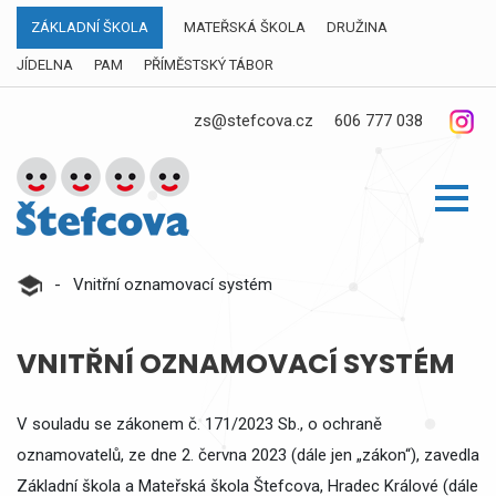
ZÁKLADNÍ ŠKOLA
MATEŘSKÁ ŠKOLA
DRUŽINA
JÍDELNA
PAM
PŘÍMĚSTSKÝ TÁBOR
zs@stefcova.cz
606 777 038
-
Vnitřní oznamovací systém
VNITŘNÍ OZNAMOVACÍ SYSTÉM
V souladu se zákonem č. 171/2023 Sb., o ochraně
oznamovatelů, ze dne 2. června 2023 (dále jen „zákon“), zavedla
Základní škola a Mateřská škola Štefcova, Hradec Králové (dále