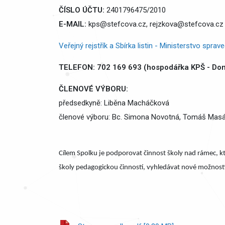
ČÍSLO ÚČTU:
2401796475/2010
E-MAIL:
kps@stefcova.cz, rejzkova@stefcova.cz
Veřejný rejstřík a Sbírka listin - Ministerstvo sprav
TELEFON: 702 169 693 (hospodářka KPŠ - Domi
ČLENOVÉ VÝBORU:
předsedkyně: Liběna Macháčková
členové výboru: Bc. Simona Novotná, Tomáš Mas
Cílem Spolku je podporovat činnost školy nad rámec, kte
školy pedagogickou činností, vyhledávat nové možnosti 