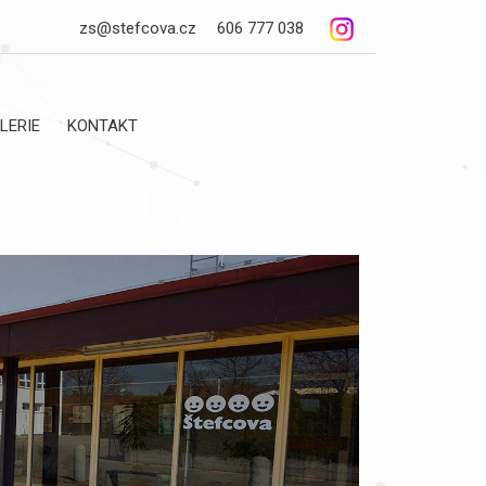
zs@stefcova.cz
606 777 038
LERIE
KONTAKT