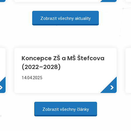
nepřijímáme přihlášky ke
stravování ve školní jídelně pro ZŠ
Zobrazit všechny aktuality
a MŠ.
Koncepce ZŠ a MŠ Štefcova
(2022–2028)
14.04.2025
Zkrácená koncepce ZŠ a MŠ
Štefcova (2022–2028)
Zobrazit všechny články
Adresa: Štefcova 1092 Motto:
„Kdo se učí s Dobromyslí, tomu to