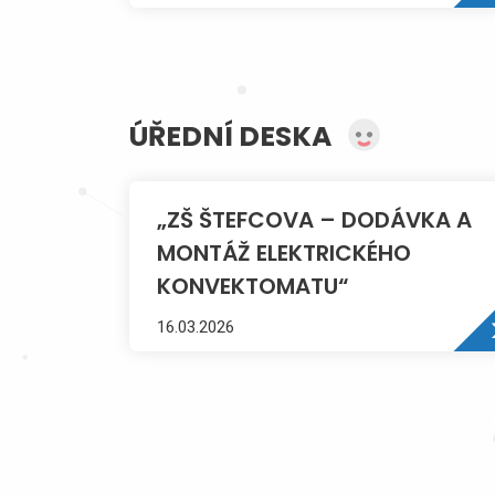
můžete přijít vyřešit případné
problémy, vyzvednout si
nevyzvednuté vysvědčení a po...
ÚŘEDNÍ DESKA
„ZŠ ŠTEFCOVA – DODÁVKA A
MONTÁŽ ELEKTRICKÉHO
KONVEKTOMATU“
16.03.2026
Výběrové řízení:
„ZŠ ŠTEFCOVA –
DODÁVKA A MONTÁŽ
ELEKTRICKÉHO KONVEKTOMATU“
Zadávací dokumentace viz příloha