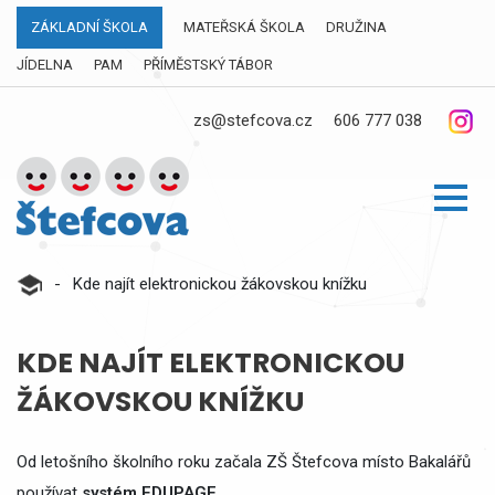
ZÁKLADNÍ ŠKOLA
MATEŘSKÁ ŠKOLA
DRUŽINA
JÍDELNA
PAM
PŘÍMĚSTSKÝ TÁBOR
zs@stefcova.cz
606 777 038
-
Kde najít elektronickou žákovskou knížku
KDE NAJÍT ELEKTRONICKOU
ŽÁKOVSKOU KNÍŽKU
Od letošního školního roku začala ZŠ Štefcova místo Bakalářů
používat
systém EDUPAGE.