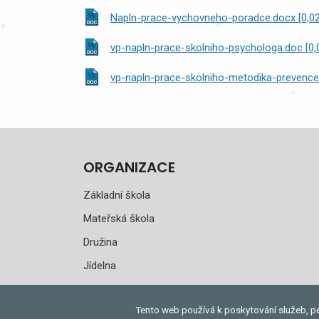
Napln-prace-vychovneho-poradce.docx [0,0
vp-napln-prace-skolniho-psychologa.doc [0,
vp-napln-prace-skolniho-metodika-prevence
ORGANIZACE
Základní škola
Mateřská škola
Družina
Jídelna
PAM
Tento web používá k poskytování služeb, pe