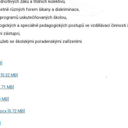
notlivých žáků a třídních kolektivů,
etně různých forem šikany a diskriminace,
h programů uskutečňovaných školou,
ogických a speciálně pedagogických postupů ve vzdělávací činnosti š
i zástupci,
lužeb se školskými poradenskými zařízeními.
B]
 [0,32 MB]
0,71 MB]
0 MB]
ocx [0,72 MB]
]