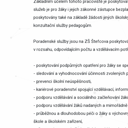
Základním účelem tohoto pracoviště je poskytova
služeb je pro žáky i jejich zákonné zástupce bez
poskytovány také na základě žádosti jiných škols
konzultační služby pedagogům.
Poradenské služby jsou na ZŠ Štefcova poskyto
v rozsahu, odpovídajícím počtu a vzdělávacím po
- poskytování podpůrných opatření pro žáky se spe
- sledování a vyhodnocování účinnosti zvolených 
- prevenci školní neúspěšnosti,
- kariérové poradenství spojující vzdělávací, inf
- podporu vzdělávání a sociálního začleňování žáků
- podporu vzdělávání žáků nadaných a mimořádně
- průběžnou a dlouhodobou péči o žáky s výchovnými
škole a školském zařízení,