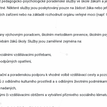
t pedagogicko-psychologické poradenské služby ve škole žákům a j
platné. Některé služby jsou poskytovány pouze na žádost žáka nebo 
kých zařízení nebo na základě rozhodnutí orgánu veřejné moci (např.
vány výchovným poradcem, školním metodikem prevence, školním ps
třebám žáků školy. Služby jsou zaměřené zejména na:
ciálními vzdělávacími potřebami,
podpůrných opatření,
ormační a poradenskou podporu k vhodné volbě vzdělávací cesty a poz
 z odlišného kulturního prostředí a s odlišnými životními podmínkam
 nadaných,
 či vzdělávacími obtížemi a vytváření příznivého sociálního klimatu p