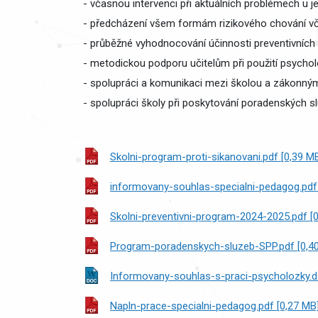
- včasnou intervenci při aktuálních problémech u jed
- předcházení všem formám rizikového chování vč
- průběžné vyhodnocování účinnosti preventivníc
- metodickou podporu učitelům při použití psychol
- spolupráci a komunikaci mezi školou a zákonným
- spolupráci školy při poskytování poradenských s
Skolni-program-proti-sikanovani.pdf [0,39 M
informovany-souhlas-specialni-pedagog.pdf
Skolni-preventivni-program-2024-2025.pdf [
Program-poradenskych-sluzeb-SPP.pdf [0,4
Informovany-souhlas-s-praci-psycholozky.d
Napln-prace-specialni-pedagog.pdf [0,27 MB