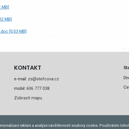
2 MB]
02 MB]
.doc [0,03 MB]
KONTAKT
St
Dn
e-mail:
zs@stefcova.cz
Ce
mobil:
606 777 038
Zobrazit mapu
rsonalizaci reklam a analýze návštěvnosti soubory cookie. Používáním toho