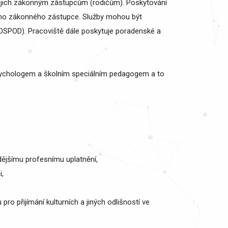
ejich zákonným zástupcům (rodičům). Poskytování
jeho zákonného zástupce. Služby mohou být
 OSPOD). Pracoviště dále poskytuje poradenské a
ychologem a školním speciálním pedagogem a to
dějšímu profesnímu uplatnění,
i,
ro přijímání kulturních a jiných odlišností ve