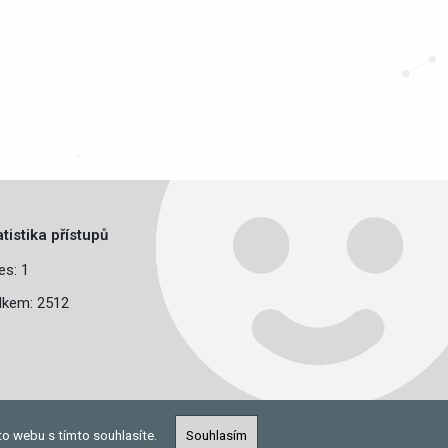
atistika přístupů
es: 1
lkem: 2512
to webu s tímto souhlasíte.
Souhlasím