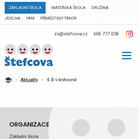
ZÁKLADNÍ ŠKOLA
MATEŘSKÁ ŠKOLA
DRUŽINA
JÍDELNA
PAM
PŘÍMĚSTSKÝ TÁBOR
zs@stefcova.cz
606 777 038
-
Aktuality
-
4. B v knihovně
ORGANIZACE
Základní škola