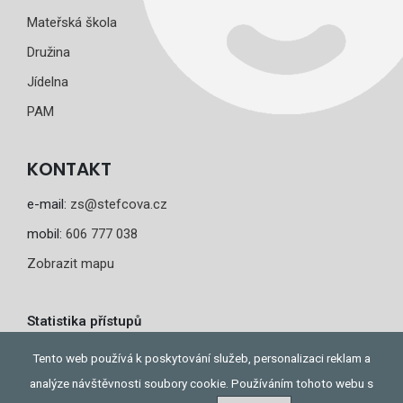
Mateřská škola
Družina
Jídelna
PAM
KONTAKT
e-mail:
zs@stefcova.cz
mobil:
606 777 038
Zobrazit mapu
Statistika přístupů
Dnes: 1
Tento web používá k poskytování služeb, personalizaci reklam a
Celkem: 443
analýze návštěvnosti soubory cookie. Používáním tohoto webu s