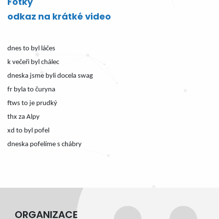
Fotky
odkaz na krátké video
dnes to byl láčes
k večeři byl chálec
dneska jsme byli docela swag
fr byla to čuryna
ftws to je prudký
thx za Alpy
xd to byl pofel
dneska pofelíme s chábry
ORGANIZACE