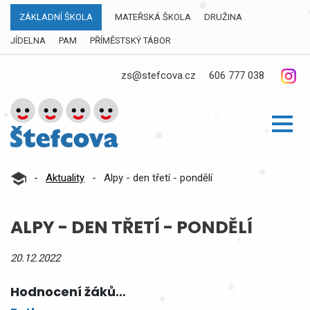
ZÁKLADNÍ ŠKOLA
MATEŘSKÁ ŠKOLA
DRUŽINA
JÍDELNA
PAM
PŘÍMĚSTSKÝ TÁBOR
zs@stefcova.cz
606 777 038
-
Aktuality
-
Alpy - den třetí - pondělí
ALPY - DEN TŘETÍ - PONDĚLÍ
20.12.2022
Hodnocení žáků…