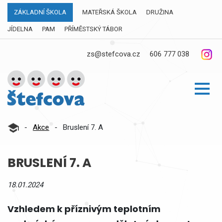
ZÁKLADNÍ ŠKOLA
MATEŘSKÁ ŠKOLA
DRUŽINA
JÍDELNA
PAM
PŘÍMĚSTSKÝ TÁBOR
zs@stefcova.cz
606 777 038
-
Akce
-
Bruslení 7. A
BRUSLENÍ 7. A
18.01.2024
Vzhledem k příznivým teplotním