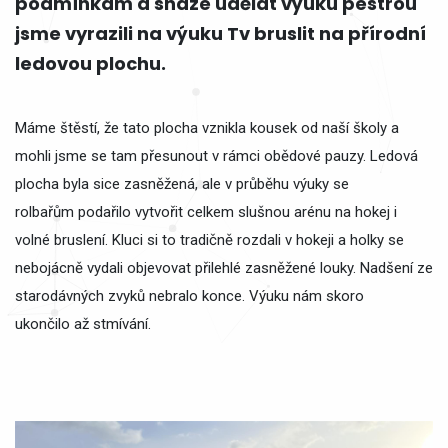
podmínkám a snaze udělat výuku pestrou
jsme vyrazili na výuku Tv bruslit na přírodní
ledovou plochu.
Máme štěstí, že tato plocha vznikla kousek od naší školy a
mohli jsme se tam přesunout v rámci obědové pauzy. Ledová
plocha byla sice zasněžená, ale v průběhu výuky se
rolbařům podařilo vytvořit celkem slušnou arénu na hokej i
volné bruslení. Kluci si to tradičně rozdali v hokeji a holky se
nebojácně vydali objevovat přilehlé zasněžené louky. Nadšení ze
starodávných zvyků nebralo konce. Výuku nám skoro
ukončilo až stmívání.