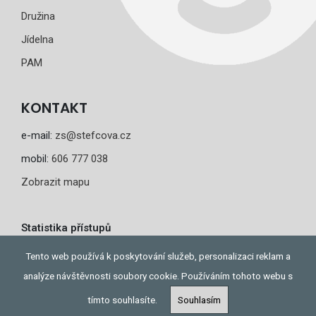
Družina
Jídelna
PAM
KONTAKT
e-mail:
zs@stefcova.cz
mobil:
606 777 038
Zobrazit mapu
Statistika přístupů
Dnes: 1
Tento web používá k poskytování služeb, personalizaci reklam a
Celkem: 277
analýze návštěvnosti soubory cookie. Používáním tohoto webu s
tímto souhlasíte.
Souhlasím