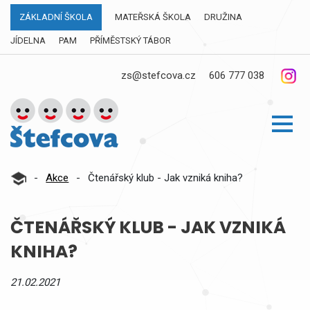
ZÁKLADNÍ ŠKOLA
MATEŘSKÁ ŠKOLA
DRUŽINA
JÍDELNA
PAM
PŘÍMĚSTSKÝ TÁBOR
zs@stefcova.cz
606 777 038
-
Akce
-
Čtenářský klub - Jak vzniká kniha?
ČTENÁŘSKÝ KLUB - JAK VZNIKÁ
KNIHA?
21.02.2021