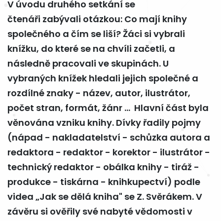
V úvodu druhého setkání se
čtenáři zabývali otázkou: Co mají knihy
společného a čím se liší? Žáci si vybrali
knížku, do které se na chvíli začetli, a
následně pracovali ve skupinách. U
vybraných knížek hledali jejich společné a
rozdílné znaky - název, autor, ilustrátor,
počet stran, formát, žánr ... Hlavní část byla
věnována vzniku knihy. Dívky řadily pojmy
(nápad - nakladatelství - schůzka autora a
redaktora - redaktor - korektor - ilustrátor -
technický redaktor - obálka knihy - tiráž -
produkce - tiskárna - knihkupectví) podle
videa „Jak se dělá kniha" se Z. Svěrákem. V
závěru si ověřily své nabyté vědomosti v