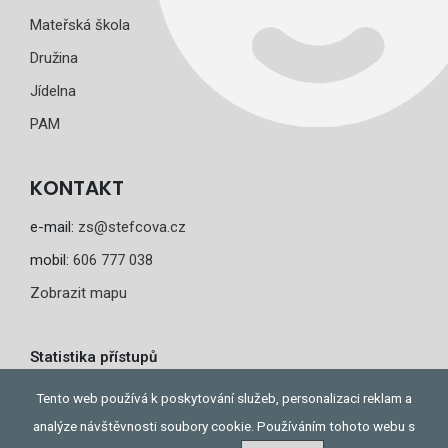
Mateřská škola
Družina
Jídelna
PAM
KONTAKT
e-mail:
zs@stefcova.cz
mobil:
606 777 038
Zobrazit mapu
Statistika přístupů
Dnes: 1
Tento web používá k poskytování služeb, personalizaci reklam a
Celkem: 435
analýze návštěvnosti soubory cookie. Používáním tohoto webu s