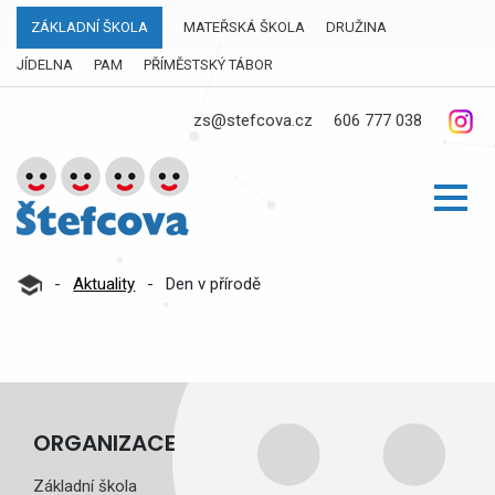
ZÁKLADNÍ ŠKOLA
MATEŘSKÁ ŠKOLA
DRUŽINA
JÍDELNA
PAM
PŘÍMĚSTSKÝ TÁBOR
zs@stefcova.cz
606 777 038
-
Aktuality
-
Den v přírodě
ORGANIZACE
Základní škola