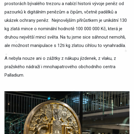
prostorách bývalého trezoru a nabízí historii vývoje peněz od
pazourků k digitálním penězům a čipům, včetně padělků a
ukázek ochrany peněz. Nejnovějším přírůstkem je unikátní 130
kg zlatá mince o nominální hodnotě 100 000 000 Kč, která je
druhou největší mincí světa. Na tu jsme sice sáhnout nemohli,
ale možnost manipulace s 12ti kg zlatou cihlou to vynahradila.
A nebyla nouze ani o zážitky z nákupu jízdenek, z vlaku, z
pražského nádraží i mnohapatrového obchodního centra
Palladium.