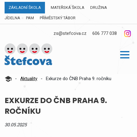
ZÁKLADNÍ ŠKOLA
MATEŘSKÁ ŠKOLA
DRUŽINA
JÍDELNA
PAM
PŘÍMĚSTSKÝ TÁBOR
zs@stefcova.cz
606 777 038
-
Aktuality
-
Exkurze do ČNB Praha 9. ročníku
EXKURZE DO ČNB PRAHA 9.
ROČNÍKU
30.05.2025