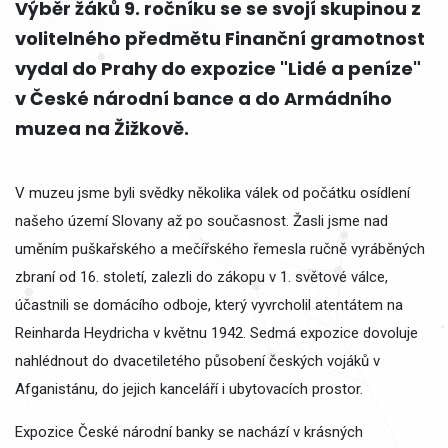
Výběr žáků 9. ročníku se se svojí skupinou z
volitelného předmětu Finanční gramotnost
vydal do Prahy do expozice "Lidé a peníze"
v České národní bance a do Armádního
muzea na Žižkově.
V muzeu jsme byli svědky několika válek od počátku osídlení
našeho území Slovany až po současnost. Žasli jsme nad
uměním puškařského a mečířského řemesla ručně vyráběných
zbraní od 16. století, zalezli do zákopu v 1. světové válce,
účastnili se domácího odboje, který vyvrcholil atentátem na
Reinharda Heydricha v květnu 1942. Sedmá expozice dovoluje
nahlédnout do dvacetiletého působení českých vojáků v
Afganistánu, do jejich kanceláří i ubytovacích prostor.
Expozice České národní banky se nachází v krásných