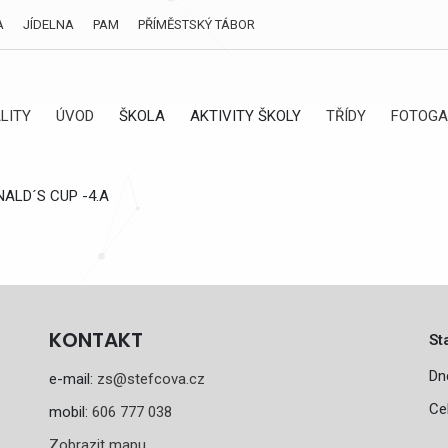
A
JÍDELNA
PAM
PŘÍMĚSTSKÝ TÁBOR
LITY
ÚVOD
ŠKOLA
AKTIVITY ŠKOLY
TŘÍDY
FOTOGA
ALD´S CUP -4.A
KONTAKT
St
Dn
e-mail:
zs@stefcova.cz
Ce
mobil:
606 777 038
Zobrazit mapu