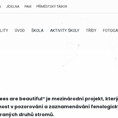
A
JÍDELNA
PAM
PŘÍMĚSTSKÝ TÁBOR
LITY
ÚVOD
ŠKOLA
AKTIVITY ŠKOLY
TŘÍDY
FOTOGA
s are beautiful“ je mezinárodní projekt, který
ejnost v pozorování a zaznamenávání fenologický
ybraných druhů stromů.