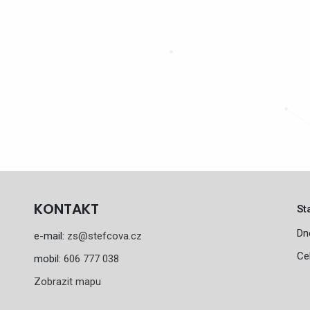
KONTAKT
St
Dn
e-mail:
zs@stefcova.cz
Ce
mobil:
606 777 038
Zobrazit mapu