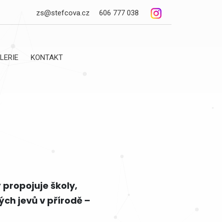
zs@stefcova.cz
606 777 038
LERIE
KONTAKT
 propojuje školy,
ch jevů v přírodě –