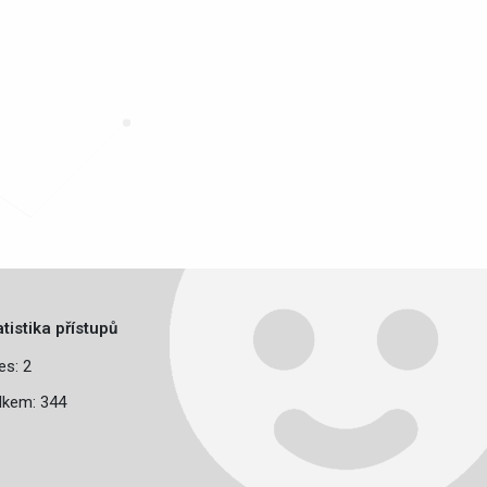
atistika přístupů
es: 2
lkem: 344