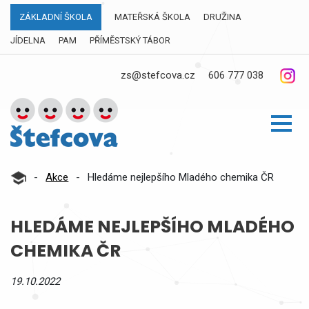
ZÁKLADNÍ ŠKOLA
MATEŘSKÁ ŠKOLA
DRUŽINA
JÍDELNA
PAM
PŘÍMĚSTSKÝ TÁBOR
zs@stefcova.cz
606 777 038
-
Akce
-
Hledáme nejlepšího Mladého chemika ČR
HLEDÁME NEJLEPŠÍHO MLADÉHO
CHEMIKA ČR
19.10.2022