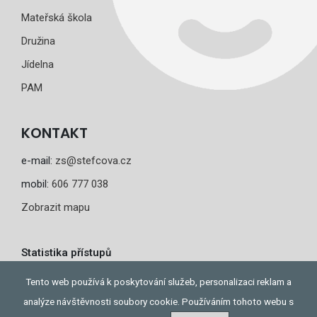
Mateřská škola
Družina
Jídelna
PAM
KONTAKT
e-mail:
zs@stefcova.cz
mobil:
606 777 038
Zobrazit mapu
Statistika přístupů
Dnes: 1
Tento web používá k poskytování služeb, personalizaci reklam a
Celkem: 226
analýze návštěvnosti soubory cookie. Používáním tohoto webu s