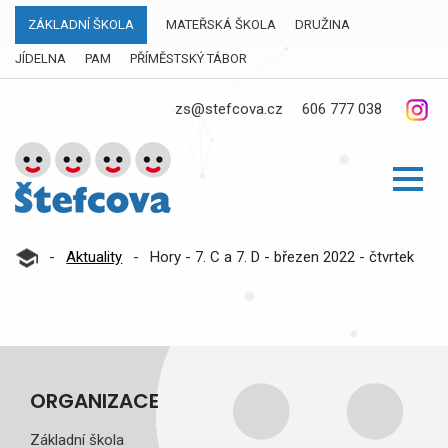
ZÁKLADNÍ ŠKOLA
MATEŘSKÁ ŠKOLA
DRUŽINA
JÍDELNA
PAM
PŘÍMĚSTSKÝ TÁBOR
zs@stefcova.cz
606 777 038
-
Aktuality
-
Hory - 7. C a 7. D - březen 2022 - čtvrtek
ORGANIZACE
Základní škola