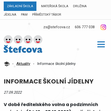
ZÁKLADNÍ ŠKOLA
MATEŘSKÁ ŠKOLA
DRUŽINA
JÍDELNA
PAM
PŘÍMĚSTSKÝ TÁBOR
zs@stefcova.cz
606 777 038
-
Aktuality
-
Informace školní jídelny
INFORMACE ŠKOLNÍ JÍDELNY
27.09.2022
V době ředitelského volna a podzimních