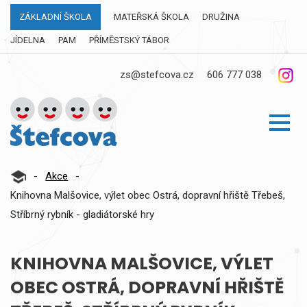
ZÁKLADNÍ ŠKOLA
MATEŘSKÁ ŠKOLA
DRUŽINA
JÍDELNA
PAM
PŘÍMĚSTSKÝ TÁBOR
zs@stefcova.cz
606 777 038
-
Akce
-
Knihovna Malšovice, výlet obec Ostrá, dopravní hřiště Třebeš,
Stříbrný rybník - gladiátorské hry
KNIHOVNA MALŠOVICE, VÝLET
OBEC OSTRÁ, DOPRAVNÍ HŘIŠTĚ