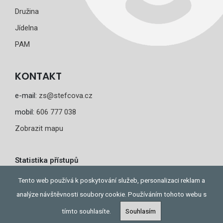
Družina
Jídelna
PAM
KONTAKT
e-mail:
zs@stefcova.cz
mobil:
606 777 038
Zobrazit mapu
Statistika přístupů
Dnes: 2
Tento web používá k poskytování služeb, personalizaci reklam a
Celkem: 311
analýze návštěvnosti soubory cookie. Používáním tohoto webu s
tímto souhlasíte.
Souhlasím