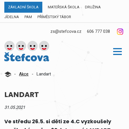
ZÁKLADNÍ ŠKOLA
MATEŘSKÁ ŠKOLA
DRUŽINA
JÍDELNA
PAM
PŘÍMĚSTSKÝ TÁBOR
zs@stefcova.cz
606 777 038
-
Akce
-
Landart
LANDART
31.05.2021
Ve středu 26.5. si děti ze 4.C vyzkoušely