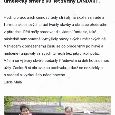
umělecký směr z 60. let zvaný LANDART.
Hodinu pracovních činností tedy strávily na školní zahradě a
formou skupinových prací tvořily stavby a obrazce především
z přírodnin. Děti měly pracovat dle vlastní fantazie, také
následně samostatně vymýšlely názvy svých uměleckých děl.
Vzhledem k omezenému času se do práce vrhly po hlavě a
nadšeně fungovaly ve svých týmech bez jakýchkoli potíží.
Všem se výtvory skvěle podařily. Především si děti hodinu moc
užily. Zaslouží si obrovskou pochvalu, jelikož se nezalekly a
s radostí si vyzkoušely něco nového.
Lucie Malá