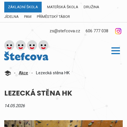
ZÁKLADNÍ ŠKOLA
MATEŘSKÁ ŠKOLA
DRUŽINA
JÍDELNA
PAM
PŘÍMĚSTSKÝ TÁBOR
zs@stefcova.cz
606 777 038
-
Akce
-
Lezecká stěna HK
LEZECKÁ STĚNA HK
14.05.2026