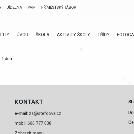
A
JÍDELNA
PAM
PŘÍMĚSTSKÝ TÁBOR
LITY
ÚVOD
ŠKOLA
AKTIVITY ŠKOLY
TŘÍDY
FOTOGA
- 1.den
KONTAKT
St
Dn
e-mail:
zs@stefcova.cz
Ce
mobil:
606 777 038
Zobrazit mapu