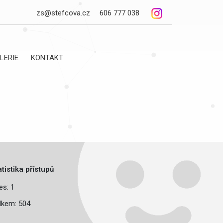
zs@stefcova.cz
606 777 038
LERIE
KONTAKT
atistika přístupů
es: 1
lkem: 504