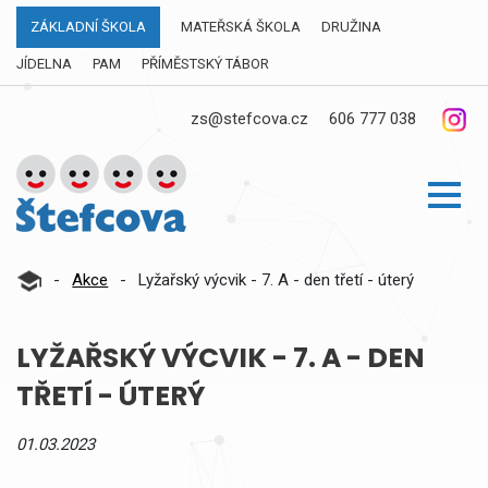
ZÁKLADNÍ ŠKOLA
MATEŘSKÁ ŠKOLA
DRUŽINA
JÍDELNA
PAM
PŘÍMĚSTSKÝ TÁBOR
zs@stefcova.cz
606 777 038
-
Akce
-
Lyžařský výcvik - 7. A - den třetí - úterý
LYŽAŘSKÝ VÝCVIK - 7. A - DEN
TŘETÍ - ÚTERÝ
01.03.2023