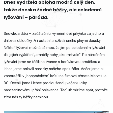
Dnes vydržela obloha modrá celý den,
takže dneska žádné běžky, ale celodenní
lyžování – paráda.
Snowboarďáci – začátečníci vyměnili dvě prkýnka za jedno a
drilovali obloučky. A i ostatní si užívali sněhu plnými doušky.
Někteří lyžovali možná až moc, že jim po celodenním lyžování
dle jejich vyjádření „smrděly nohy jako mrtvole“. Po náročném
lyžování jsme se těšili na lívance s borůvkovou omáčkou a
lehce jsme oslavili narozky našeho spolužáka. Večer jsme si
zasoutěžili v „hospodském“ kvízu na filmová témata Marvelu a
DC. Ocenili jsme i lehce prodlouženou večerku díky
narozeninovému přání oslavence. Teď už mizíme spát, protože
zítra nás ty běžky neminou.