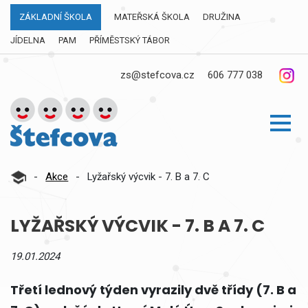
ZÁKLADNÍ ŠKOLA
MATEŘSKÁ ŠKOLA
DRUŽINA
JÍDELNA
PAM
PŘÍMĚSTSKÝ TÁBOR
zs@stefcova.cz
606 777 038
-
Akce
-
Lyžařský výcvik - 7. B a 7. C
LYŽAŘSKÝ VÝCVIK - 7. B A 7. C
19.01.2024
Třetí lednový týden vyrazily dvě třídy (7. B a