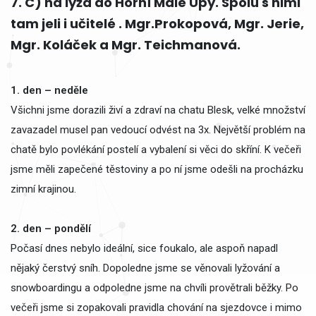
7. C) na lyžá do Horní Malé Úpy. Spolu s nimi
tam jeli i učitelé . Mgr.Prokopová, Mgr. Jerie,
Mgr. Koláček a Mgr. Teichmanová.
1. den – neděle
Všichni jsme dorazili živí a zdraví na chatu Blesk, velké množství
zavazadel musel pan vedoucí odvést na 3x. Největší problém na
chatě bylo povlékání postelí a vybalení si věci do skříní. K večeři
jsme měli zapečené těstoviny a po ní jsme odešli na procházku
zimní krajinou.
2. den – pondělí
Počasí dnes nebylo ideální, sice foukalo, ale aspoň napadl
nějaký čerstvý sníh. Dopoledne jsme se věnovali lyžování a
snowboardingu a odpoledne jsme na chvíli provětrali běžky. Po
večeři jsme si zopakovali pravidla chování na sjezdovce i mimo