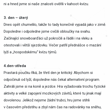
ni a hned jsme si naše znalosti ověřili v kahoot-kvízu.
3. den – úterý
Dnes opět chumelilo, takže to tady konečně vypadá jako v zimě.
Dopoledne i odpoledne jsme cvičili obloučky na svahu.
Začínající snowboarďáci už pokročili a řádili i na vleku a
otestovali i větší sjezdovku. Večer patřil přednášce o mazání
lyží a „hospodskému“ kvízu týmů.
4.den-středa
Prastará poučku říká, že třetí den je kritický. Abychom si
odpočinuli od lyží, dopoledne nás čekal alternativní program.
Zahráli jsme si na koně a jezdce. Hra vyžadovala trochu fyzické
aktivity a velké zapojení mozkových závitů, které tu jinak mají
dovolenou. Jelikož nejsme žádní trubci, hru jsme stihli
v časovém předstihu a zbyl nám čas na radovánky na sněhu,