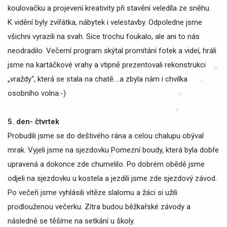
koulovačku a projevení kreativity při stavění veledíla ze sněhu.
K vidění byly zvířátka, nábytek i velestavby. Odpoledne jsme
všichni vyrazili na svah. Sice trochu foukalo, ale ani to nás
neodradilo. Večerní program skýtal promítání fotek a videí, hráli
jsme na kartáčkové vrahy a vtipně prezentovali rekonstrukci
„vraždy“, která se stala na chatě….a zbyla nám i chvilka
osobního volna:-)
5. den- čtvrtek
Probudili jsme se do deštivého rána a celou chalupu obýval
mrak. Vyjeli jsme na sjezdovku Pomezní boudy, která byla dobře
upravená a dokonce zde chumelilo. Po dobrém obědě jsme
odjeli na sjezdovku u kostela a jezdili jsme zde sjezdový závod.
Po večeři jsme vyhlásili vítěze slalomu a žáci si užili
prodlouženou večerku. Zítra budou běžkařské závody a
následně se těšíme na setkání u školy.