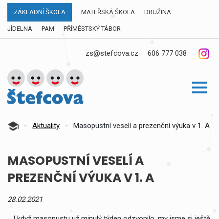
ZÁKLADNÍ ŠKOLA
MATEŘSKÁ ŠKOLA
DRUŽINA
JÍDELNA
PAM
PŘÍMĚSTSKÝ TÁBOR
zs@stefcova.cz
606 777 038
-
Aktuality
-
Masopustní veselí a prezenční výuka v 1. A
MASOPUSTNÍ VESELÍ A
PREZENČNÍ VÝUKA V 1. A
28.02.2021
I když masopustu už minulý týden odzvonilo, my jsme si ještě