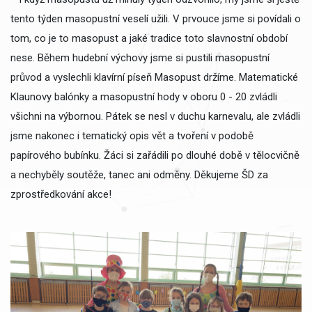
tento týden masopustní veselí užili. V prvouce jsme si povídali o
tom, co je to masopust a jaké tradice toto slavnostní období
nese. Během hudební výchovy jsme si pustili masopustní
průvod a vyslechli klavírní píseň Masopust držíme. Matematické
Klaunovy balónky a masopustní hody v oboru 0 - 20 zvládli
všichni na výbornou. Pátek se nesl v duchu karnevalu, ale zvládli
jsme nakonec i tematický opis vět a tvoření v podobě
papírového bubínku. Žáci si zařádili po dlouhé době v tělocvičně
a nechyběly soutěže, tanec ani odměny. Děkujeme ŠD za
zprostředkování akce!