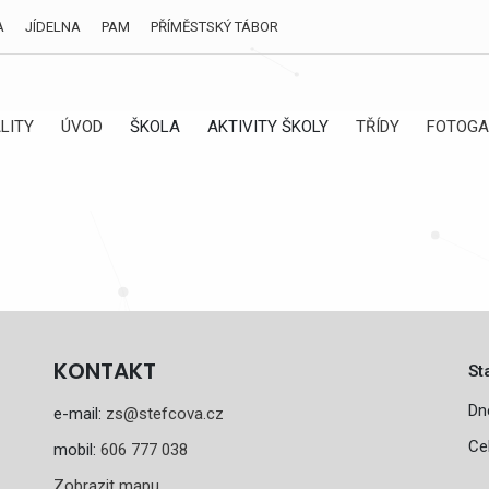
A
JÍDELNA
PAM
PŘÍMĚSTSKÝ TÁBOR
LITY
ÚVOD
ŠKOLA
AKTIVITY ŠKOLY
TŘÍDY
FOTOGA
KONTAKT
St
Dn
e-mail:
zs@stefcova.cz
Ce
mobil:
606 777 038
Zobrazit mapu