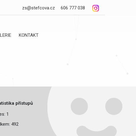
zs@stefcova.cz
606 777 038
LERIE
KONTAKT
atistika přístupů
es: 1
lkem: 492