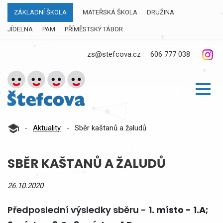
ZÁKLADNÍ ŠKOLA
MATEŘSKÁ ŠKOLA
DRUŽINA
JÍDELNA
PAM
PŘÍMĚSTSKÝ TÁBOR
zs@stefcova.cz
606 777 038
-
Aktuality
-
Sběr kaštanů a žaludů
SBĚR KAŠTANŮ A ŽALUDŮ
26.10.2020
Předposlední výsledky sběru -
1. místo - 1.A;