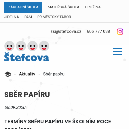
ZÁKLADNÍ ŠKOLA
MATEŘSKÁ ŠKOLA
DRUŽINA
JÍDELNA
PAM
PŘÍMĚSTSKÝ TÁBOR
zs@stefcova.cz
606 777 038
-
Aktuality
-
Sběr papíru
SBĚR PAPÍRU
08.09.2020
TERMÍNY SBĚRU PAPÍRU VE ŠKOLNÍM ROCE