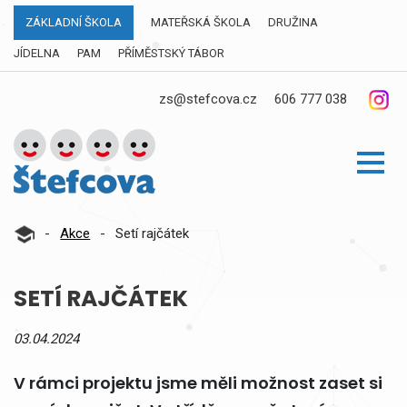
ZÁKLADNÍ ŠKOLA
MATEŘSKÁ ŠKOLA
DRUŽINA
JÍDELNA
PAM
PŘÍMĚSTSKÝ TÁBOR
zs@stefcova.cz
606 777 038
-
Akce
-
Setí rajčátek
SETÍ RAJČÁTEK
03.04.2024
V rámci projektu jsme měli možnost zaset si