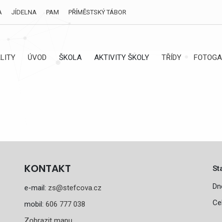
A
JÍDELNA
PAM
PŘÍMĚSTSKÝ TÁBOR
LITY
ÚVOD
ŠKOLA
AKTIVITY ŠKOLY
TŘÍDY
FOTOGA
KONTAKT
St
Dn
e-mail:
zs@stefcova.cz
Ce
mobil:
606 777 038
Zobrazit mapu