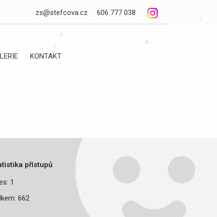
zs@stefcova.cz
606 777 038
LERIE
KONTAKT
atistika přístupů
es: 1
lkem: 662