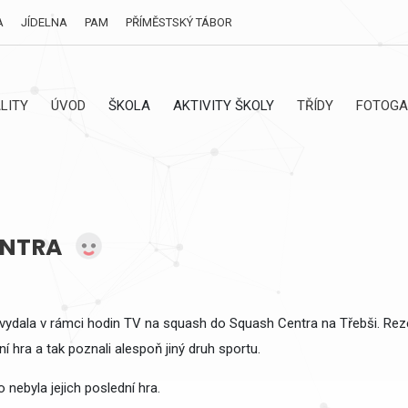
A
JÍDELNA
PAM
PŘÍMĚSTSKÝ TÁBOR
LITY
ÚVOD
ŠKOLA
AKTIVITY ŠKOLY
TŘÍDY
FOTOGA
ENTRA
A vydala v rámci hodin TV na squash do Squash Centra na Třebši. Rez
í hra a tak poznali alespoň jiný druh sportu.
o nebyla jejich poslední hra.