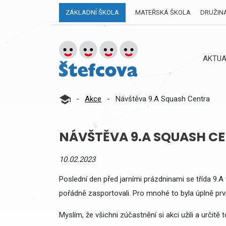
ZÁKLADNÍ ŠKOLA
MATEŘSKÁ ŠKOLA
DRUŽIN
AKTUA
-
Akce
-
Návštěva 9.A Squash Centra
NÁVŠTĚVA 9.A SQUASH C
10.02.2023
Poslední den před jarními prázdninami se třída 9.
pořádně zasportovali. Pro mnohé to byla úplně prvn
Myslím, že všichni zúčastnění si akci užili a určitě t