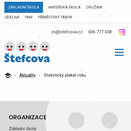
ZÁKLADNÍ ŠKOLA
MATEŘSKÁ ŠKOLA
DRUŽINA
JÍDELNA
PAM
PŘÍMĚSTSKÝ TÁBOR
zs@stefcova.cz
606 777 038
-
Aktuality
-
Statistický plakát roku
ORGANIZACE
Základní škola