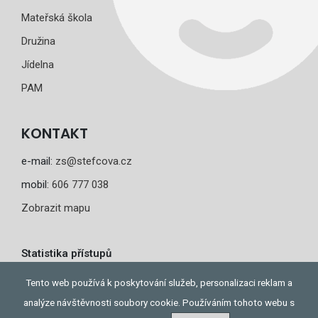
Mateřská škola
Družina
Jídelna
PAM
KONTAKT
e-mail:
zs@stefcova.cz
mobil:
606 777 038
Zobrazit mapu
Statistika přístupů
Dnes: 1
Tento web používá k poskytování služeb, personalizaci reklam a
Celkem: 274
analýze návštěvnosti soubory cookie. Používáním tohoto webu s