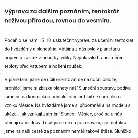
Výprava za dalším poznáním, tentokrát
neživou přírodou, rovnou do vesmíru.
Podařilo se nám 15. 10. uskutečnit výpravu za učením, tentokrát
do hvězdárny a planetária. Většina z nás byla v planetáriu
poprvé a zážitek z něho byl veliký. Nepokazilo ho ani měření
teploty před vstupem a nošení roušek.
V planetáriu jsme se učili orientovat se na noční obloze,
prohlédli jsme si zblízka planety naší Sluneční soustavy, podívali
jsme se na kosmickou orbitální stanici. Líbil se nám film o
vzniku Měsíce. Na hvězdárně jsme si připomněli a na modelu si
ukázali, jak vznikají zatmění Slunce i Měsíce, proč se u nás
střídají roční doby. Těšili jsme se na pozorování, ale tentokrát
jsme na naší cestě za poznáním neměli takové štěstí. Sluníčko