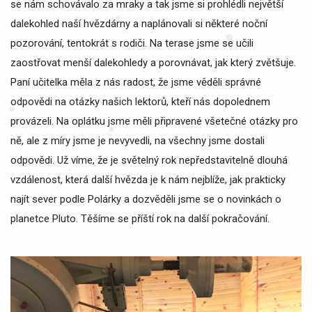
se nám schovávalo za mraky a tak jsme si prohlédli největší
dalekohled naší hvězdárny a naplánovali si některé noční
pozorování, tentokrát s rodiči. Na terase jsme se učili
zaostřovat menší dalekohledy a porovnávat, jak který zvětšuje.
Paní učitelka měla z nás radost, že jsme věděli správné
odpovědi na otázky našich lektorů, kteří nás dopolednem
provázeli. Na oplátku jsme měli připravené všetečné otázky pro
ně, ale z míry jsme je nevyvedli, na všechny jsme dostali
odpovědi. Už víme, že je světelný rok nepředstavitelně dlouhá
vzdálenost, která další hvězda je k nám nejblíže, jak prakticky
najít sever podle Polárky a dozvěděli jsme se o novinkách o
planetce Pluto. Těšíme se příští rok na další pokračování.