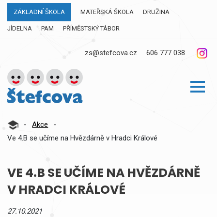
ZÁKLADNÍ ŠKOLA
MATEŘSKÁ ŠKOLA
DRUŽINA
JÍDELNA
PAM
PŘÍMĚSTSKÝ TÁBOR
zs@stefcova.cz
606 777 038
-
Akce
-
Ve 4.B se učíme na Hvězdárně v Hradci Králové
VE 4.B SE UČÍME NA HVĚZDÁRNĚ
V HRADCI KRÁLOVÉ
27.10.2021