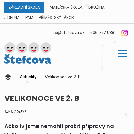
ZÁKLADNÍ ŠKOLA
MATEŘSKÁ ŠKOLA
DRUŽINA
JÍDELNA
PAM
PŘÍMĚSTSKÝ TÁBOR
zs@stefcova.cz
606 777 038
-
Aktuality
-
Velikonoce ve 2. B
VELIKONOCE VE 2. B
05.04.2021
Ačkoliv jsme nemohli prožít přípravy na