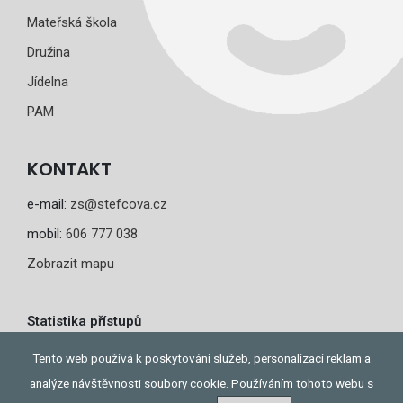
Mateřská škola
Družina
Jídelna
PAM
KONTAKT
e-mail:
zs@stefcova.cz
mobil:
606 777 038
Zobrazit mapu
Statistika přístupů
Dnes: 1
Tento web používá k poskytování služeb, personalizaci reklam a
Celkem: 267
analýze návštěvnosti soubory cookie. Používáním tohoto webu s