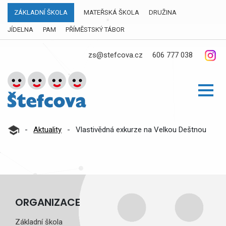
ZÁKLADNÍ ŠKOLA
MATEŘSKÁ ŠKOLA
DRUŽINA
JÍDELNA
PAM
PŘÍMĚSTSKÝ TÁBOR
zs@stefcova.cz
606 777 038
-
Aktuality
-
Vlastivědná exkurze na Velkou Deštnou
ORGANIZACE
Základní škola