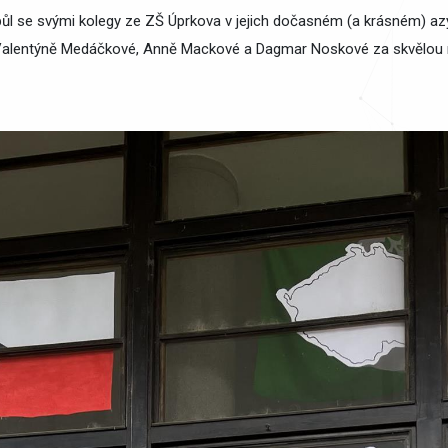
a půl se svými kolegy ze ZŠ Úprkova v jejich dočasném (a krásném) 
alentýně Medáčkové, Anně Mackové a Dagmar Noskové za skvělou re