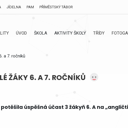
A
JÍDELNA
PAM
PŘÍMĚSTSKÝ TÁBOR
LITY
ÚVOD
ŠKOLA
AKTIVITY ŠKOLY
TŘÍDY
FOTOGA
. a 7. ročníků
 ŽÁKY 6. A 7. ROČNÍKŮ
i potěšila úspěšná účast 3 žákyň 6. A na „ang