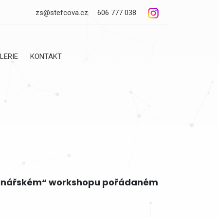
zs@stefcova.cz
606 777 038
LERIE
KONTAKT
ličtinářském“ workshopu pořádaném