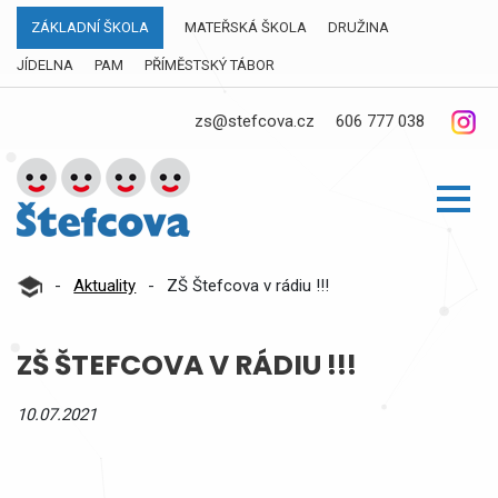
ZÁKLADNÍ ŠKOLA
MATEŘSKÁ ŠKOLA
DRUŽINA
JÍDELNA
PAM
PŘÍMĚSTSKÝ TÁBOR
zs@stefcova.cz
606 777 038
-
Aktuality
-
ZŠ Štefcova v rádiu !!!
ZŠ ŠTEFCOVA V RÁDIU !!!
10.07.2021