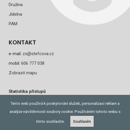
Družina
Jídelna
PAM
KONTAKT
e-mail:
zs@stefcova.cz
mobil:
606 777 038
Zobrazit mapu
Statistika přístupů
Dnes: 2
Tento web používá k poskytování služeb, personalizaci reklam a
Celkem: 277
analýze návštěvnosti soubory cookie. Používáním tohoto webu s
tímto souhlasíte.
Souhlasím