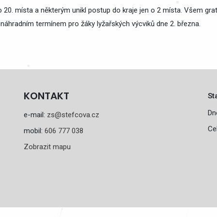
do 20. místa a některým unikl postup do kraje jen o 2 místa. Všem gr
 náhradním termínem pro žáky lyžařských výcviků dne 2. března.
KONTAKT
St
Dn
e-mail:
zs@stefcova.cz
Ce
mobil:
606 777 038
Zobrazit mapu