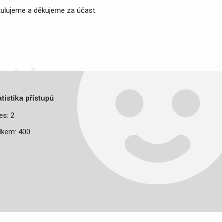
atulujeme a děkujeme za účast.
atistika přístupů
es: 2
lkem: 400