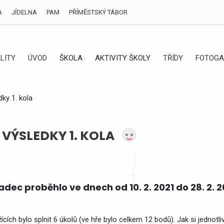
A
JÍDELNA
PAM
PŘÍMĚSTSKÝ TÁBOR
LITY
ÚVOD
ŠKOLA
AKTIVITY ŠKOLY
TŘÍDY
FOTOGA
ky 1. kola
VÝSLEDKY 1. KOLA
adec proběhlo ve dnech od 10. 2. 2021 do 28. 2. 2
ích bylo splnit 6 úkolů (ve hře bylo celkem 12 bodů). Jak si jednotl