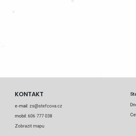
KONTAKT
St
Dn
e-mail:
zs@stefcova.cz
Ce
mobil:
606 777 038
Zobrazit mapu