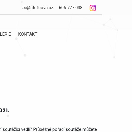
zs@stefcova.cz
606 777 038
LERIE
KONTAKT
021.
iví soutěžící vedli? Průběžné pořadí soutěže můžete