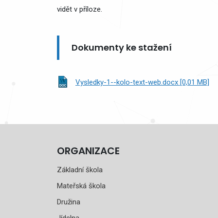
vidět v příloze.
Dokumenty ke stažení
Vysledky-1--kolo-text-web.docx [0,01 MB]
ORGANIZACE
Základní škola
Mateřská škola
Družina
Jídelna