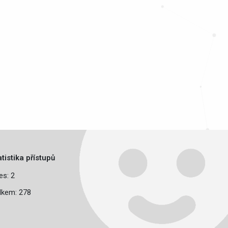
atistika přístupů
es: 2
lkem: 278