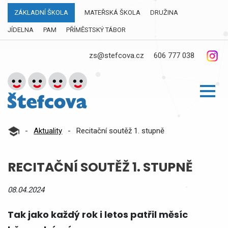
ZÁKLADNÍ ŠKOLA
MATEŘSKÁ ŠKOLA
DRUŽINA
JÍDELNA
PAM
PŘÍMĚSTSKÝ TÁBOR
zs@stefcova.cz
606 777 038
-
Aktuality
-
Recitační soutěž 1. stupně
RECITAČNÍ SOUTĚŽ 1. STUPNĚ
08.04.2024
Tak jako každý rok i letos patřil měsíc